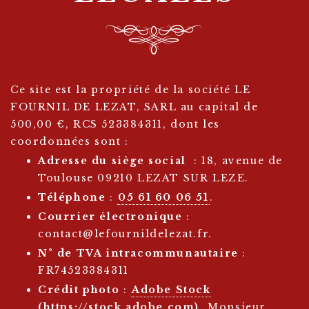
Ce site est la propriété de la société LE
FOURNIL DE LEZAT, SARL au capital de
500,00 €, RCS 523384311, dont les
coordonnées sont :
Adresse du siège social
: 18, avenue de
Toulouse 09210 LEZAT SUR LEZE.
Téléphone
:
05 61 60 06 51
.
Courrier électronique
:
contact@lefournildelezat.fr.
N° de TVA intracommunautaire
:
FR74523384311
Crédit photo
:
Adobe Stock
(https://stock.adobe.com)
, Monsieur